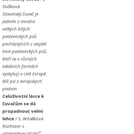
Dušková
Slovenský čuvač je
jedním z mnoha
velkých bílých
pasteveckých psů
pocházejících z asijské
linie pasteveckých psů,
kteří se v různých
lokálních formách
vyskytují v celé Evropě.
Bílí psi z evropských
pastvin
Celoživotní lásce k
čuvačům se dá
propadnout velmi
lehce
/ S. Antalíková
Rozhovor s
předsedkyní KCHSČ