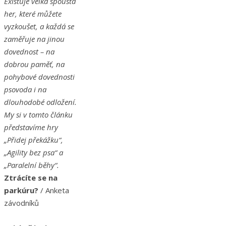
Existuje velká spousta
her, které můžete
vyzkoušet, a každá se
zaměřuje na jinou
dovednost – na
dobrou paměť, na
pohybové dovednosti
psovoda i na
dlouhodobé odložení.
My si v tomto článku
představíme hry
„Přidej překážku“,
„Agility bez psa“ a
„Paralelní běhy“.
Ztrácíte se na
parkúru?
/ Anketa
závodníků