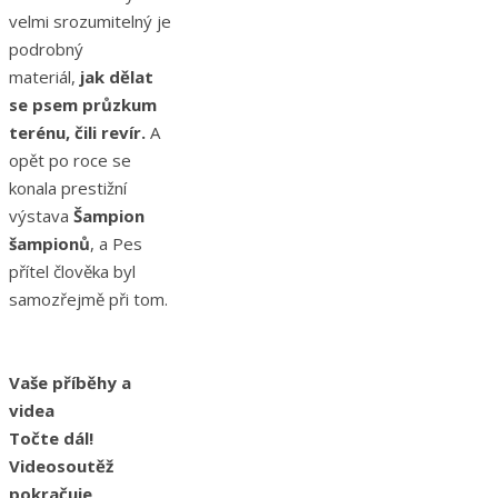
velmi srozumitelný je
podrobný
materiál,
jak dělat
se psem průzkum
terénu, čili revír.
A
opět po roce se
konala prestižní
výstava
Šampion
šampionů
, a Pes
přítel člověka byl
samozřejmě při tom.
Vaše příběhy a
videa
Točte dál!
Videosoutěž
pokračuje