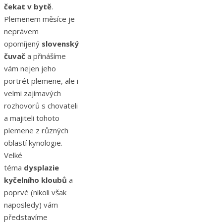
čekat v bytě
.
Plemenem měsíce je
neprávem
opomíjený
slovenský
čuvač
a přinášíme
vám nejen jeho
portrét plemene, ale i
velmi zajímavých
rozhovorů s chovateli
a majiteli tohoto
plemene z různých
oblastí kynologie.
Velké
téma
dysplazie
kyčelního kloubů
a
poprvé (nikoli však
naposledy) vám
představíme