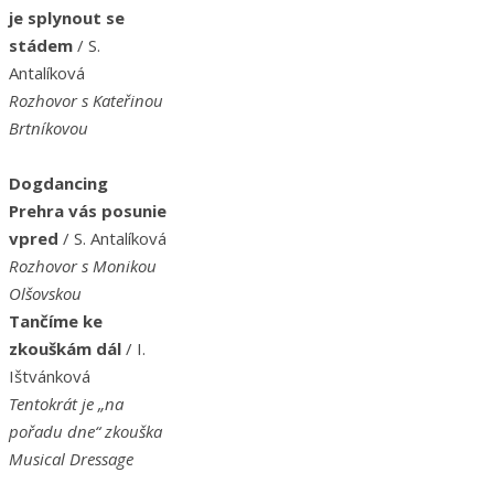
je splynout se
stádem
/ S.
Antalíková
Rozhovor s Kateřinou
Brtníkovou
Dogdancing
Prehra vás posunie
vpred
/ S. Antalíková
Rozhovor s Monikou
Olšovskou
Tančíme ke
zkouškám dál
/ I.
Ištvánková
Tentokrát je „na
pořadu dne“ zkouška
Musical Dressage