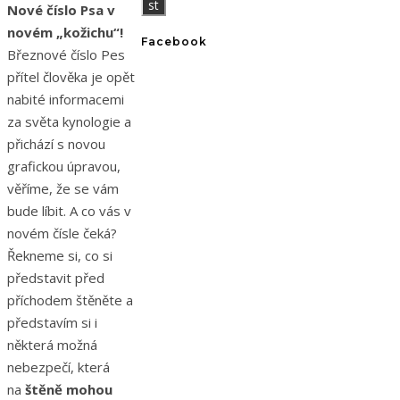
Nové číslo Psa v
novém „kožichu“!
Facebook
Březnové číslo Pes
přítel člověka je opět
nabité informacemi
za světa kynologie a
přichází s novou
grafickou úpravou,
věříme, že se vám
bude líbit. A co vás v
novém čísle čeká?
Řekneme si, co si
představit před
příchodem štěněte a
představím si i
některá možná
nebezpečí, která
na
štěně mohou