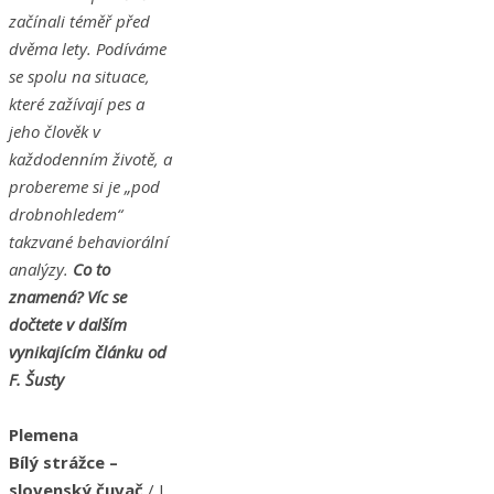
začínali téměř před
dvěma lety. Podíváme
se spolu na situace,
které zažívají pes a
jeho člověk v
každodenním životě, a
probereme si je „pod
drobnohledem“
takzvané behaviorální
analýzy.
Co to
znamená? Víc se
dočtete v dalším
vynikajícím článku od
F. Šusty
Plemena
Bílý strážce –
slovenský čuvač
/ J.