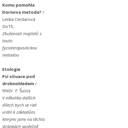
Komu pomohla
Dornova metoda?
/
Lenka Cieslarová
DoTh.
Zkušenosti majitelů s
touto
fyzioterapeutickou
metodou
Etologie
Psí situace pod
drobnohledem
/
RNDr. F. Šusta
V několika dalších
dílech bych se rád
vrátil k základům,
kterými jsme na těchto
stránkách společně