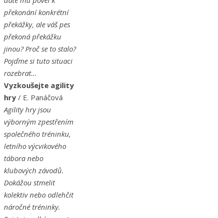
dáte mu povel k
překonání konkrétní
překážky, ale váš pes
překoná překážku
jinou? Proč se to stalo?
Pojďme si tuto situaci
rozebrat…
Vyzkoušejte agility
hry
/ E. Panáčová
Agility hry jsou
výborným zpestřením
společného tréninku,
letního výcvikového
tábora nebo
klubových závodů.
Dokážou stmelit
kolektiv nebo odlehčit
náročné tréninky.