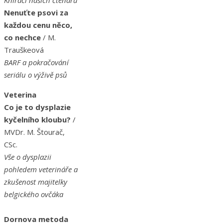
Knírači našich čtenářů
Nenuťte psovi za
každou cenu něco,
co nechce
/ M.
Trauškeová
BARF a pokračování
seriálu o výživě psů
Veterina
Co je to dysplazie
kyčelního kloubu?
/
MVDr. M. Štourač,
CSc.
Vše o dysplazii
pohledem veterináře a
zkušenost majitelky
belgického ovčáka
Dornova metoda