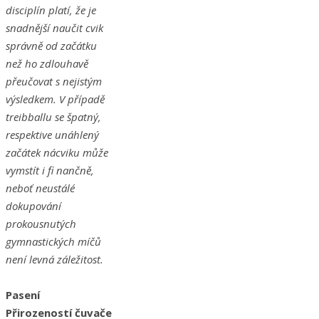
disciplín platí, že je
snadnější naučit cvik
správně od začátku
než ho zdlouhavě
přeučovat s nejistým
výsledkem. V případě
treibballu se špatný,
respektive unáhlený
začátek nácviku může
vymstít i fi nančně,
neboť neustálé
dokupování
prokousnutých
gymnastických míčů
není levná záležitost.
Pasení
Přirozeností čuvače