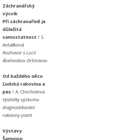
Záchranářský
výcvik
Při záchranařině je
důležitá
samostatnost
/ S.
Antalíková
Rozhovor s Lucií
Ábelovskou-Drtinovou
Od každého něco
Ľudská rakovina a
pes
/ A. Chocholová
Výsledky výzkumu
diagnostikování
rakoviny psem
Výstavy
Šampion