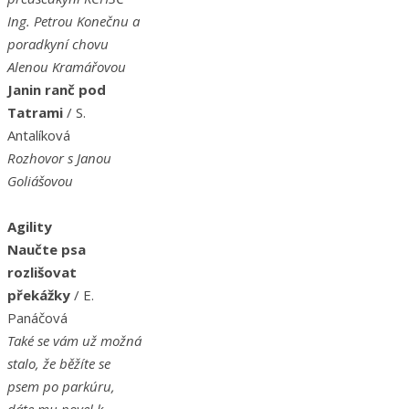
Ing. Petrou Konečnu a
poradkyní chovu
Alenou Kramářovou
Janin ranč pod
Tatrami
/ S.
Antalíková
Rozhovor s Janou
Goliášovou
Agility
Naučte psa
rozlišovat
překážky
/ E.
Panáčová
Také se vám už možná
stalo, že běžíte se
psem po parkúru,