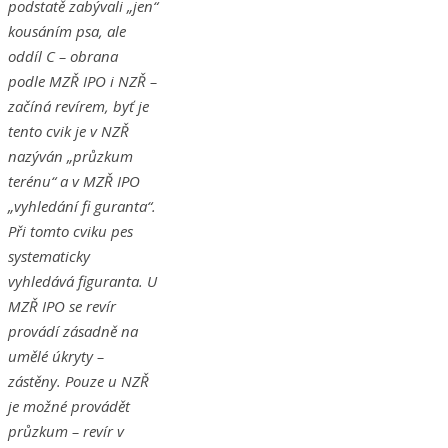
podstatě zabývali „jen“
kousáním psa, ale
oddíl C – obrana
podle MZŘ IPO i NZŘ –
začíná revírem, byť je
tento cvik je v NZŘ
nazýván „průzkum
terénu“ a v MZŘ IPO
„vyhledání fi guranta“.
Při tomto cviku pes
systematicky
vyhledává figuranta. U
MZŘ IPO se revír
provádí zásadně na
umělé úkryty –
zástěny. Pouze u NZŘ
je možné provádět
průzkum – revír v