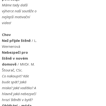
Máme tady další
výherce naší soutěže o
nejlepší motivační
video!
Chov
Než přijde štěně
/ L.
Wernerová
Nebezpečí pro
štěně v novém
domově
/ MVDr. M.
Štourač, CSc.
Co nakoupit? Kde
bude spát? Jaká
miska? Jaké vodítko? A
hlavně jaká nebezpečí
hrozí štěněti v bytě?
Oblékání – móda,