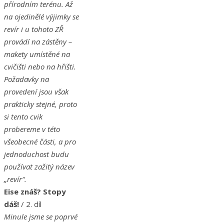
přírodním terénu. Až
na ojedinělé výjimky se
revír i u tohoto ZŘ
provádí na zástěny –
makety umístěné na
cvičišti nebo na hřišti.
Požadavky na
provedení jsou však
prakticky stejné, proto
si tento cvik
probereme v této
všeobecné části, a pro
jednoduchost budu
používat zažitý název
„revír“.
Eise znáš? Stopy
dáš!
/ 2. díl
Minule jsme se poprvé