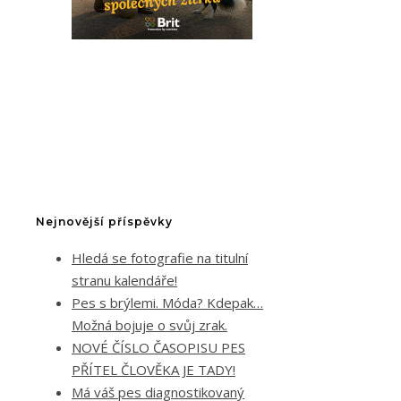
Nejnovější příspěvky
Hledá se fotografie na titulní
stranu kalendáře!
Pes s brýlemi. Móda? Kdepak…
Možná bojuje o svůj zrak.
NOVÉ ČÍSLO ČASOPISU PES
PŘÍTEL ČLOVĚKA JE TADY!
Má váš pes diagnostikovaný