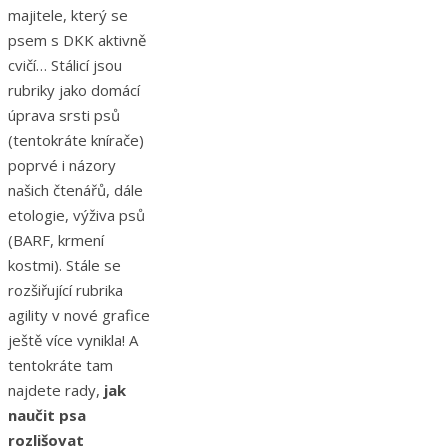
majitele, který se
psem s DKK aktivně
cvičí… Stálicí jsou
rubriky jako domácí
úprava srsti psů
(tentokráte knírače)
poprvé i názory
našich čtenářů, dále
etologie, výživa psů
(BARF, krmení
kostmi). Stále se
rozšiřující rubrika
agility v nové grafice
ještě více vynikla! A
tentokráte tam
najdete rady,
jak
naučit psa
rozlišovat