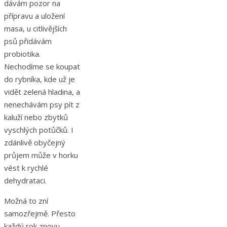
dávám pozor na
přípravu a uložení
masa, u citlivějších
psů přidávám
probiotika.
Nechodíme se koupat
do rybníka, kde už je
vidět zelená hladina, a
nenechávám psy pít z
kaluží nebo zbytků
vyschlých potůčků. I
zdánlivě obyčejný
průjem může v horku
vést k rychlé
dehydrataci.
Možná to zní
samozřejmě. Přesto
každý rok znovu