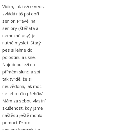
Vidím, jak těžce vedra
zvládá náš psí obří
senior. Právě na
seniory (štěňata a
nemocné psy) je
nutné myslet. Starý
pes si lehne do
polostínu a usne.
Najednou leží na
přímém slunci a spí
tak tvrdě, že si
neuvědomí, jak moc
se jeho tělo přehřívá.
Mám za sebou vlastní
zkušenost, kdy jsme
naštěstí ještě mohlo
pomoci. Proto
seniory kontroluji a