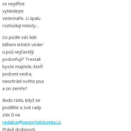
co nejdříve
vyhledejte
veterináře. U úpalu
rozhodují minuty…
Co podle vás lidé
během letních veder
u psů nejčastěji
podceňují? Trestali
byste majitele, kteří
podcení vedra,
neochrání svého psa
a on zemře?
Budu ráda, když se
podělíte o své rady
zde či na
redakce@pespritelcloveka.cz
.
Právě drobnosti,