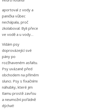
vedru hodinu!
aportoval z vody a
panička vůbec
nechápala, proč
zkolaboval. Byli přece
ve vodě a u vody…
Vídám psy
doprovázející své
pány po
rozžhaveném asfaltu.
Psy uvázané před
obchodem na přímém
slunci. Psy s fixačními
náhubky, které jim
tlamu prostě zavřou
a neumožní pořádně
dýchat!