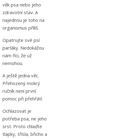
věk psa nebo jeho
zdravotní stav. A
najednou je toho na
organismus příliš.
Opatrujte své psí
parťáky. Nedokážou
nám říci, že už
nemohou.
A ještě jedna věc.
Přehozený mokrý
ručník není první
pomoc při přehřátí.
Ochlazovat je
potřeba psa, ne jeho
srst. Proto chlaďte
tlapky, třísla, břicho a