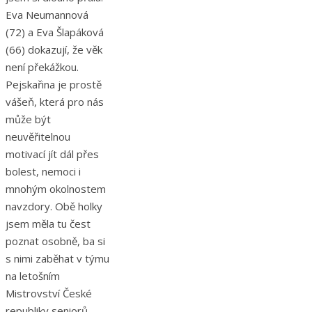
Eva Neumannová
(72) a Eva Šlapáková
(66) dokazují, že věk
není překážkou.
Pejskařina je prostě
vášeň, která pro nás
může být
neuvěřitelnou
motivací jít dál přes
bolest, nemoci i
mnohým okolnostem
navzdory. Obě holky
jsem měla tu čest
poznat osobně, ba si
s nimi zaběhat v týmu
na letošním
Mistrovství České
republiky seniorů.