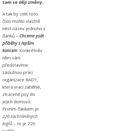
tam se dějí změny.
A tak by celé toto
číslo mohlo vlastně
nést název jednoho z
článků –
Chceme psát
příběhy s lepším
koncem
. Konkrétněv
něm vám
představíme
záslužnou práci
organizace BADY,
která vrací zaběhlé,
ztracené psy do
jejich domovů.
Prvním článkem je
220 zachráněných
bíglů
– to je 220
nadějí