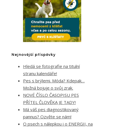
Nejnovější příspěvky
Hledá se fotografie na titulní
stranu kalendáře!
Pes s brýlemi. Móda? Kdepak…
Možná bojuje o svůj zrak.
NOVÉ ČÍSLO ČASOPISU PES
PŘÍTEL ČLOVĚKA JE TADY!
Má váš pes diagnostikovaný
pannus? Ozvěte se nám!
O psech s nálepkou i o ENERGII, na