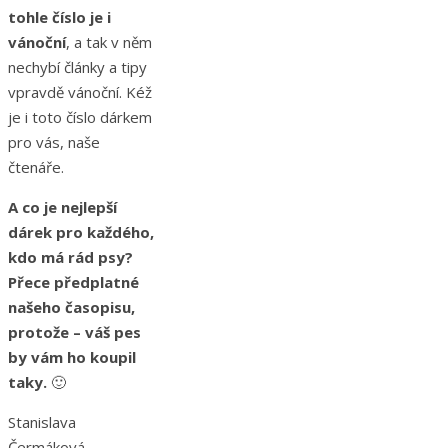
tohle číslo je i
vánoční
, a tak v něm
nechybí články a tipy
vpravdě vánoční. Kéž
je i toto číslo dárkem
pro vás, naše
čtenáře.
A co je nejlepší
dárek pro každého,
kdo má rád psy?
Přece předplatné
našeho časopisu,
protože – váš pes
by vám ho koupil
taky.
🙂
Stanislava
Čermáková,