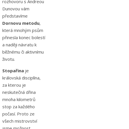
rozhovoru s Andreou
Dunovou vám
představíme
Dornovu metodu
,
která mnohým psům
přinesla konec bolestí
a naději návratu k
běžnému či aktivnímu
životu.
Stopařina
je
královská disciplína,
za kterou je
neskutečná dřina
mnoha kilometrů
stop za každého
počasí. Proto ze
všech mistrovství
jsme možnost