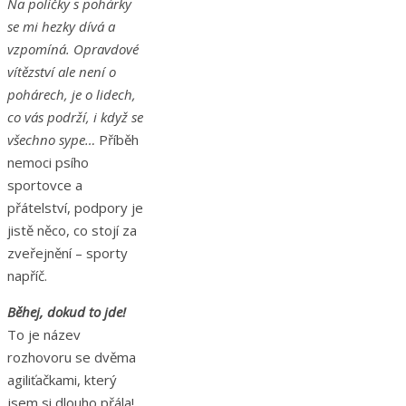
Na poličky s pohárky
se mi hezky dívá a
vzpomíná.
Opravdové
vítězství ale není o
pohárech, je o lidech,
co vás
podrží, i když se
všechno sype…
Příběh
nemoci psího
sportovce a
přátelství, podpory je
jistě něco, co stojí za
zveřejnění – sporty
napříč.
Běhej, dokud to jde!
To je název
rozhovoru se dvěma
agiliťačkami, který
jsem si dlouho přála!