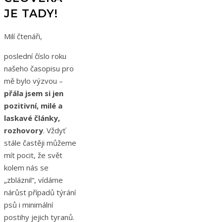
JE TADY!
Milí čtenáři,
poslední číslo roku
našeho časopisu pro
mě bylo výzvou –
přála jsem si jen
pozitivní, milé a
laskavé články,
rozhovory
. Vždyť
stále častěji můžeme
mít pocit, že svět
kolem nás se
„zbláznil“, vídáme
nárůst případů týrání
psů i minimální
postihy jejich tyranů.