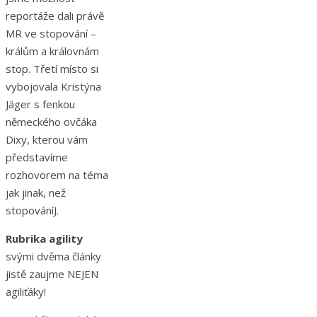
reportáže dali právě
MR ve stopování –
králům a královnám
stop. Třetí místo si
vybojovala Kristýna
Jäger s fenkou
německého ovčáka
Dixy, kterou vám
představíme
rozhovorem na téma
jak jinak, než
stopováníJ.
Rubrika agility
svými dvěma články
jistě zaujme NEJEN
agiliťáky!