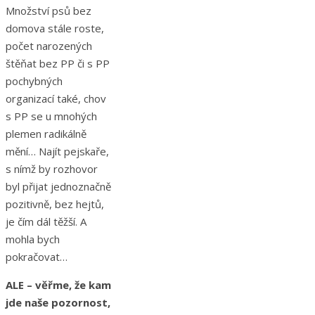
Množství psů bez
domova stále roste,
počet narozených
štěňat bez PP či s PP
pochybných
organizací také, chov
s PP se u mnohých
plemen radikálně
mění… Najít pejskaře,
s nímž by rozhovor
byl přijat jednoznačně
pozitivně, bez hejtů,
je čím dál těžší. A
mohla bych
pokračovat…
ALE – věřme, že kam
jde naše pozornost,