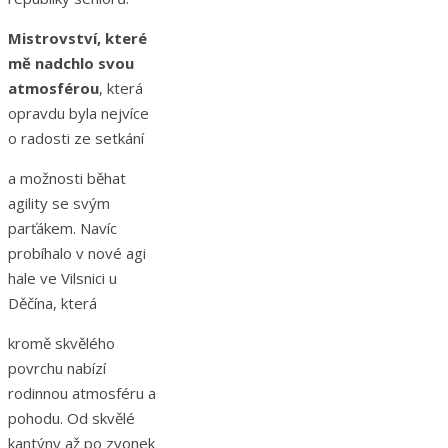
Mistrovství, které
mě nadchlo svou
atmosférou
, která
opravdu
byla nejvíce
o radosti ze setkání
a možnosti běhat
agility se svým
parťákem. Navíc
probíhalo v nové agi
hale ve Vilsnici u
Děčína, která
kromě skvělého
povrchu nabízí
rodinnou atmosféru a
pohodu. Od skvělé
kantýny až po zvonek