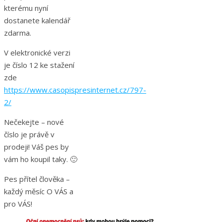
kterému nyní
dostanete kalendář
zdarma.
V elektronické verzi
je číslo 12 ke stažení
zde
https://www.casopispresinternet.cz/797-
2/
Nečekejte – nové
číslo je právě v
prodeji! Váš pes by
vám ho koupil taky. 🙂
Pes přítel člověka –
každý měsíc O VÁS a
pro VÁS!