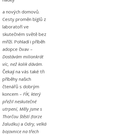
a nových domovů.
Cesty proměn bíglů z
laboratoří ve
skutečném světě bez
mříží. Pohladí i příběh
adopce čivav –
Dostávám milionkrát
víc, než kolik dávám
.
Čekají na vás také tři
příběhy našich
čtenářů s dobrým
koncem –
FÍK, který
přežil
neskutečné
utrpení, Měly jsme s
Thorčou štěstí (torze
žaludku)
a
Odry, velká
bojovnice na třech