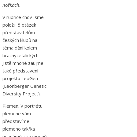
nožkách
.
V rubrice chov jsme
položili 5 otázek
představitelům
českých klubů na
téma dění kolem
brachycefalických.
Jistě mnohé zaujme
také představení
projektu LeoGen
(Leonberger Genetic
Diversity Project).
Plemen. V portrétu
plemene vám
představíme
plemeno takřka
neznámé a rozhodně