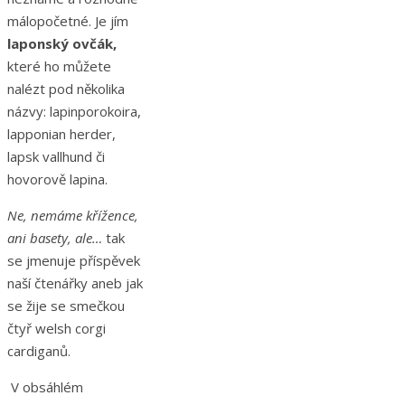
málopočetné. Je jím
laponský ovčák,
které ho můžete
nalézt pod několika
názvy: lapinporokoira,
lapponian herder,
lapsk vallhund či
hovorově lapina.
Ne, nemáme křížence,
ani basety, ale…
tak
se jmenuje příspěvek
naší čtenářky aneb jak
se žije se smečkou
čtyř welsh corgi
cardiganů.
V obsáhlém